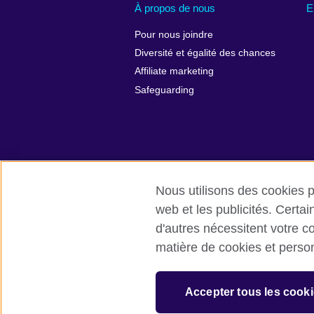
À propos de nous
E
Pour nous joindre
Diversité et égalité des chances
Affiliate marketing
Safeguarding
Nous utilisons des cookies pr
web et les publicités. Certa
d'autres nécessitent votre c
British Council monde
Protection d
matière de cookies et perso
© 2026 British Council
The United Kingdom’s international organi
Accepter tous les cooki
A registered charity: 209131 (England 