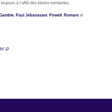
oujours à l’affût des étoiles montantes.
 Gamble
,
Paul Jebanasam
,
Powell
,
Romare
et
sts!