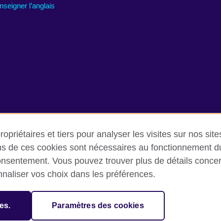
nseigner l’anglais
opriétaires et tiers pour analyser les visites sur nos sit
ins de ces cookies sont nécessaires au fonctionnement du 
onsentement. Vous pouvez trouver plus de détails concer
es renseignements personnels
Commentaires et plaintes
Cooki
nnaliser vos choix dans les préférences.
sation for cultural relations and educational opportunities.
es.
Paramètres des cookies
and Wales) SC037733 (Scotland).