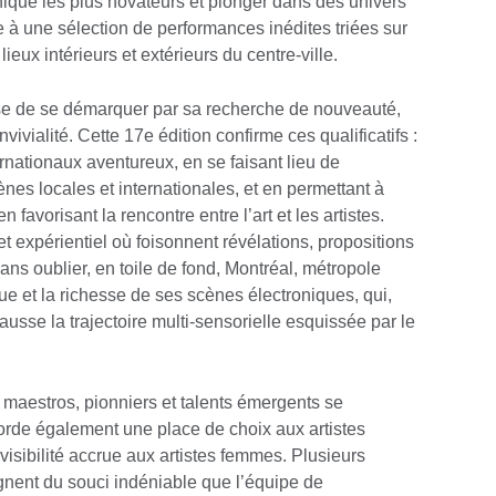
nique les plus novateurs et plonger dans des univers
à une sélection de performances inédites triées sur
ieux intérieurs et extérieurs du centre-ville.
e de se démarquer par sa recherche de nouveauté,
vivialité. Cette 17e édition confirme ces qualificatifs :
ernationaux aventureux, en se faisant lieu de
es locales et internationales, et en permettant à
n favorisant la rencontre entre l’art et les artistes.
t expérientiel où foisonnent révélations, propositions
ns oublier, en toile de fond, Montréal, métropole
e et la richesse de ses scènes électroniques, qui,
hausse la trajectoire multi-sensorielle esquissée par le
, maestros, pionniers et talents émergents se
corde également une place de choix aux artistes
visibilité accrue aux artistes femmes. Plusieurs
gnent du souci indéniable que l’équipe de