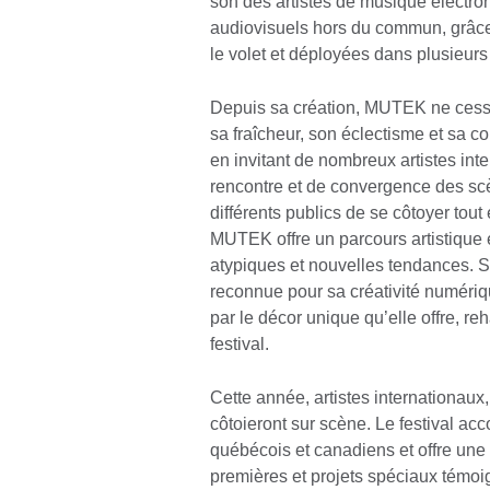
son des artistes de musique électro
audiovisuels hors du commun, grâce 
le volet et déployées dans plusieurs l
Depuis sa création, MUTEK ne cess
sa fraîcheur, son éclectisme et sa con
en invitant de nombreux artistes int
rencontre et de convergence des scèn
différents publics de se côtoyer tout e
MUTEK offre un parcours artistique e
atypiques et nouvelles tendances. Sa
reconnue pour sa créativité numériqu
par le décor unique qu’elle offre, re
festival.
Cette année, artistes internationaux
côtoieront sur scène. Le festival ac
québécois et canadiens et offre une 
premières et projets spéciaux témoi