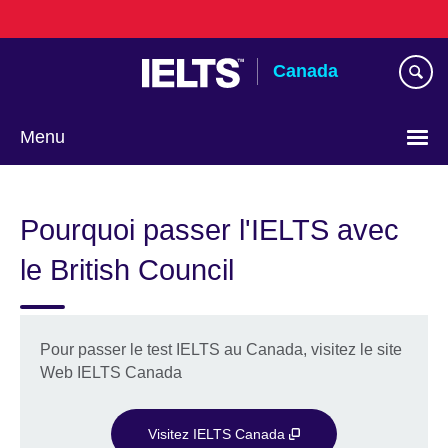
Skip
to
main
Canada
content
Menu
Choisir
la
Pourquoi passer l'IELTS avec
langue
le British Council
Pour passer le test IELTS au Canada, visitez le site
Web IELTS Canada
Visitez IELTS Canada