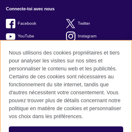
Connecte-toi avec nous
Facebook
Twitter
YouTube
Instagram
TikTok
Nous utilisons des cookies propriétaires et tiers
pour analyser les visites sur nos sites et
personnaliser le contenu web et les publicités.
Certains de ces cookies sont nécessaires au
British Council monde
fonctionnement du site internet, tandis que
Protection des renseignements personnels
d'autres nécessitent votre consentement. Vous
Commentaires et plaintes
pouvez trouver plus de détails concernant notre
Cookies
politique en matière de cookies et personnaliser
Plan du site
vos choix dans les préférences.
© 2026 British Council